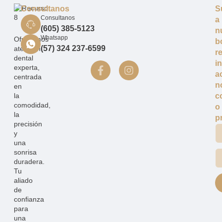
Consultanos
S
Consultanos
a
(605) 385-5123
n
Whatsapp
Ofrecemos
b
(57) 324 237-6599
atención
r
dental
i
experta,
a
centrada
n
en
la
c
comodidad,
o
la
p
precisión
y
una
sonrisa
duradera.
Tu
aliado
de
confianza
para
una